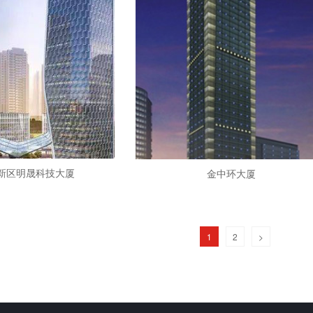
新区明晟科技大厦
金中环大厦
1
2
>